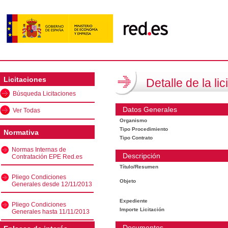
Licitaciones
Detalle de la lic
Búsqueda Licitaciones
Datos Generales
Ver Todas
Organismo
Tipo Procedimiento
Normativa
Tipo Contrato
Normas Internas de
Descripción
Contratación EPE Red.es
Título/Resumen
Pliego Condiciones
Objeto
Generales desde 12/11/2013
Expediente
Pliego Condiciones
Importe Licitación
Generales hasta 11/11/2013
Documentos