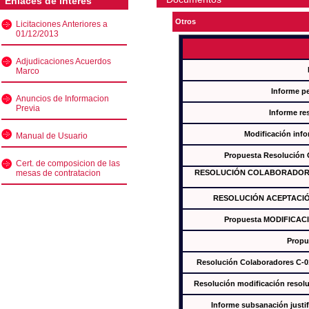
Enlaces de interés
Otros
Licitaciones Anteriores a
01/12/2013
Adjudicaciones Acuerdos
Marco
Informe p
Anuncios de Informacion
Previa
Informe re
Modificación inf
Manual de Usuario
Propuesta Resolución
Cert. de composicion de las
mesas de contratacion
RESOLUCIÓN COLABORADORES
RESOLUCIÓN ACEPTACIÓ
Propuesta MODIFICAC
Propu
Resolución Colaboradores C-
Resolución modificación res
Informe subsanación just