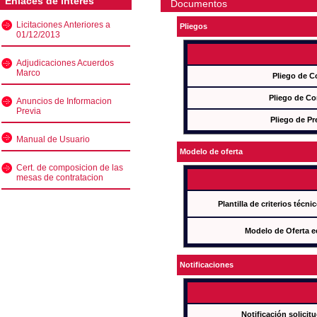
Enlaces de interés
Documentos
Licitaciones Anteriores a
Pliegos
01/12/2013
Adjudicaciones Acuerdos
Marco
Pliego de C
Pliego de Co
Anuncios de Informacion
Previa
Pliego de Pr
Manual de Usuario
Modelo de oferta
Cert. de composicion de las
mesas de contratacion
Plantilla de criterios técn
Modelo de Oferta e
Notificaciones
Notificación solicit