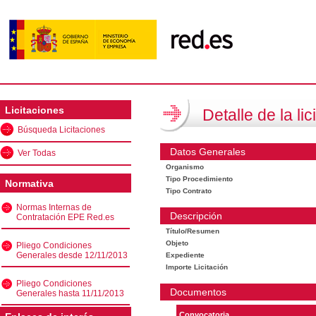
Licitaciones
Detalle de la lic
Búsqueda Licitaciones
Datos Generales
Ver Todas
Organismo
Tipo Procedimiento
Normativa
Tipo Contrato
Normas Internas de
Descripción
Contratación EPE Red.es
Título/Resumen
Objeto
Pliego Condiciones
Generales desde 12/11/2013
Expediente
Importe Licitación
Pliego Condiciones
Documentos
Generales hasta 11/11/2013
Convocatoria