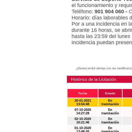
el funcionamiento y requi
Teléfono:
901 904 060 -
C
Horario: días laborables 
Por a una incidencia en l
durante 16 horas, se abri
hasta las 23:59 del lunes
incidencia puedan present
¿Desea recibir alertas con las modificaci
Histórico de la Licitación
Fecha
Estado
20-01-2021
En
13:54:48
tramitación
07-10-2020
En
14:27:28
tramitación
02-10-2020
En
10:21:46
tramitación
01-10-2020
En
13:48:26
tramitación