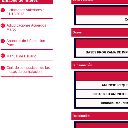
Enlaces de interés
Licitaciones Anteriores a
01/12/2013
C
Adjudicaciones Acuerdos
Marco
Bases
Anuncios de Informacion
Previa
BASES PROGRAMA DE IMP
Manual de Usuario
Subsanación
Cert. de composicion de las
mesas de contratacion
ANUNCIO REQUE
C003-18-ED ANUNCIO
Anuncio Requeri
Resolución