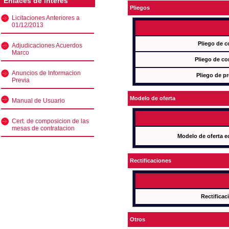
Enlaces de interés
Pliegos
Licitaciones Anteriores a
01/12/2013
Pliego de c
Adjudicaciones Acuerdos
Marco
Pliego de co
Anuncios de Informacion
Pliego de pr
Previa
Modelo de oferta
Manual de Usuario
Cert. de composicion de las
mesas de contratacion
Modelo de oferta e
Rectificaciones
Rectificac
Otros