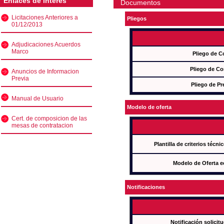
Enlaces de interés
Documentos
Licitaciones Anteriores a
Pliegos
01/12/2013
Adjudicaciones Acuerdos
Marco
Pliego de C
Pliego de Co
Anuncios de Informacion
Previa
Pliego de Pr
Manual de Usuario
Modelo de oferta
Cert. de composicion de las
mesas de contratacion
Plantilla de criterios técn
Modelo de Oferta e
Notificaciones
Notificación solicit