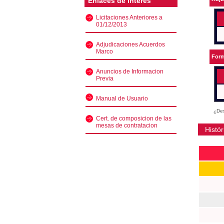
Enlaces de interés
Licitaciones Anteriores a
01/12/2013
Adjudicaciones Acuerdos
Marco
Form
Anuncios de Informacion
Previa
Manual de Usuario
¿Des
Cert. de composicion de las
mesas de contratacion
Histór