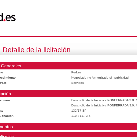
Detalle de la licitación
 Generales
mo
Red.es
cedimiento
Negociado no Armonizado sin publicidad
trato
Servicios
ipción
esumen
Desarrollo de la Iniciativa PONFERRADA 3.0: M
Desarrollo de la Iniciativa PONFERRADA 3.0: M
te
132/17-SP
icitación
110.811,73 €
mentos
dicacion