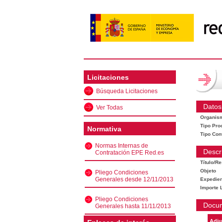
Licitaciones
Búsqueda Licitaciones
Datos
Ver Todas
Organis
Tipo Pro
Normativa
Tipo Con
Normas Internas de
Descr
Contratación EPE Red.es
Título/R
Objeto
Pliego Condiciones
Generales desde 12/11/2013
Expedien
Importe L
Pliego Condiciones
Docu
Generales hasta 11/11/2013
Adju