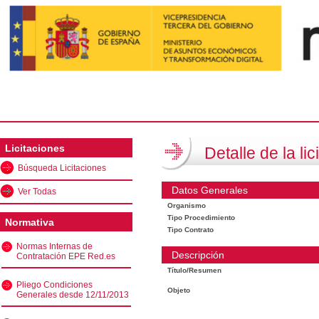
Licitaciones
Detalle de la lic
Búsqueda Licitaciones
Datos Generales
Ver Todas
Organismo
Tipo Procedimiento
Normativa
Tipo Contrato
Normas Internas de
Descripción
Contratación EPE Red.es
Título/Resumen
Pliego Condiciones
Objeto
Generales desde 12/11/2013