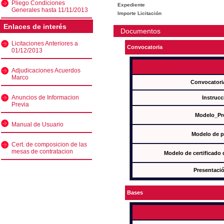
Pliego Condiciones
Expediente
Generales hasta 11/11/2013
Importe Licitación
Enlaces de interés
Documentos
Licitaciones Anteriores a
Convocatoria
01/12/2013
Adjudicaciones Acuerdos
Marco
Convocatori
Anuncios de Informacion
Instrucc
Previa
Modelo_Pr
Manual de Usuario
Modelo de p
Cert. de composicion de las
mesas de contratacion
Modelo de certificado
Presentació
Bases