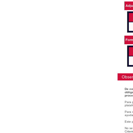
Adju
Form
Obser
De co
oblig
proce
Para 
plataf
Para c
ayudar
Este 
No se 
Criter