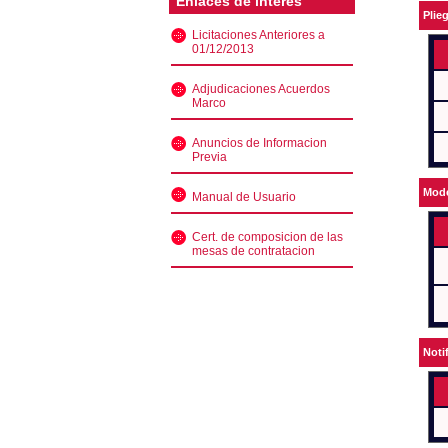
Enlaces de interés
Plie
Licitaciones Anteriores a
01/12/2013
Adjudicaciones Acuerdos
Marco
Anuncios de Informacion
Previa
Mode
Manual de Usuario
Cert. de composicion de las
mesas de contratacion
Noti