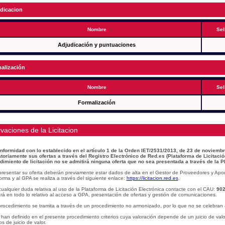
dicacion
Nombre
Sel
Adjudicación y puntuaciones
alización
Nombre
Sel
Formalización
vaciones de la Licitacion
nformidad con lo establecido en el artículo 1 de la Orden IET/2531/2013, de 23 de noviembr
atoriamente sus ofertas a través del Registro Electrónico de Red.es (Plataforma de Licitació
dimiento de licitación no se admitirá ninguna oferta que no sea presentada a través de la P
presentar su oferta deberán previamente estar dados de alta en el Gestor de Proveedores y Apo
orma y al GPA se realiza a través del siguiente enlace:
https://licitacion.red.es
.
ualquier duda relativa al uso de la Plataforma de Licitación Electrónica contacte con el CAU:
902
á en todo lo relativo al acceso a GPA, presentación de ofertas y gestión de comunicaciones.
procedimiento se tramita a través de un procedimiento no armonizado, por lo que no se celebran 
han definido en el presente procedimiento criterios cuya valoración depende de un juicio de val
ios de juicio de valor.