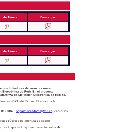
lo de Tiempo
Descargar
lo de Tiempo
Descargar
e, los licitadores deberán presentar
n Electrónica de Red). En el presente
lataforma de Licitación Electrónica de Red.es.
derados (GPA) de Red.es. El acceso a la
 012 094
–
soporte.licitadores@red.es
, el cual les
actos públicos de apertura de sobres
or, por lo que NO hay que presentar sobre de