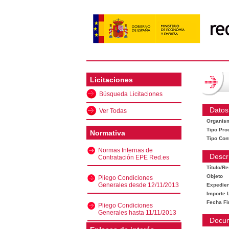
Licitaciones
Búsqueda Licitaciones
Datos
Ver Todas
Organis
Tipo Pro
Normativa
Tipo Con
Normas Internas de
Descr
Contratación EPE Red.es
Título/R
Objeto
Pliego Condiciones
Generales desde 12/11/2013
Expedien
Importe L
Fecha Fi
Pliego Condiciones
Generales hasta 11/11/2013
Docu