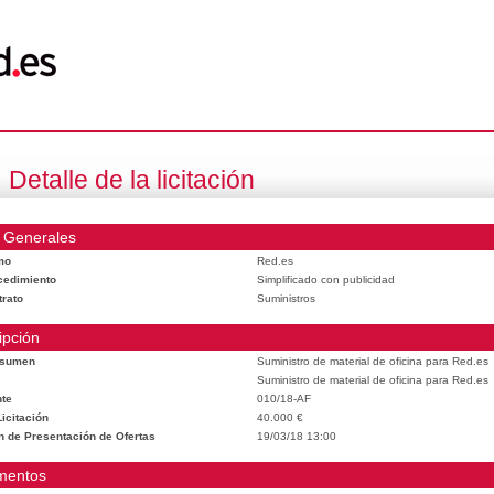
Detalle de la licitación
 Generales
mo
Red.es
cedimiento
Simplificado con publicidad
trato
Suministros
ipción
esumen
Suministro de material de oficina para Red.es
Suministro de material de oficina para Red.es
te
010/18-AF
icitación
40.000 €
n de Presentación de Ofertas
19/03/18 13:00
mentos