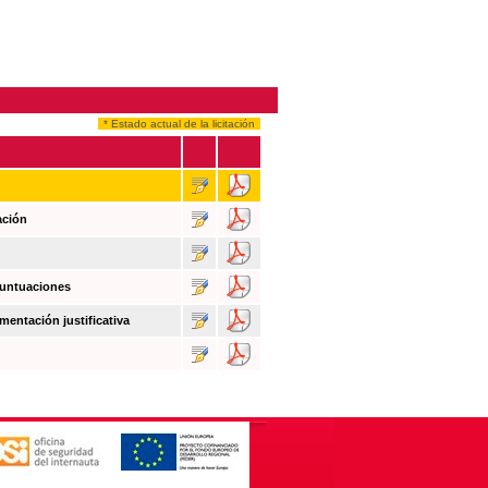
* Estado actual de la licitación
ación
puntuaciones
mentación justificativa