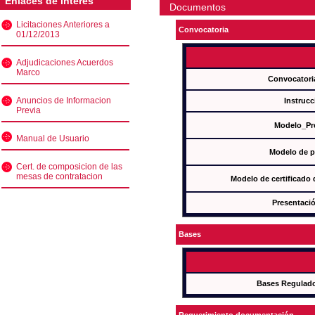
Enlaces de interés
Documentos
Licitaciones Anteriores a
Convocatoria
01/12/2013
Adjudicaciones Acuerdos
Marco
Convocatori
Anuncios de Informacion
Instrucc
Previa
Modelo_Pr
Manual de Usuario
Modelo de p
Cert. de composicion de las
mesas de contratacion
Modelo de certificado
Presentació
Bases
Bases Regulad