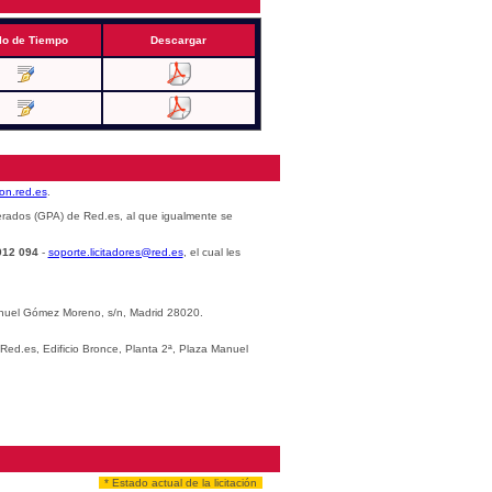
lo de Tiempo
Descargar
cion.red.es
.
erados (GPA) de Red.es, al que igualmente se
012 094
-
soporte.licitadores@red.es
, el cual les
Manuel Gómez Moreno, s/n, Madrid 28020.
 Red.es, Edificio Bronce, Planta 2ª, Plaza Manuel
* Estado actual de la licitación