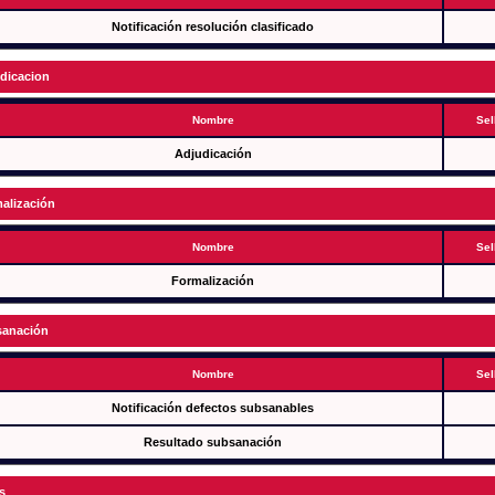
Notificación resolución clasificado
dicacion
Nombre
Sel
Adjudicación
alización
Nombre
Sel
Formalización
anación
Nombre
Sel
Notificación defectos subsanables
Resultado subsanación
s