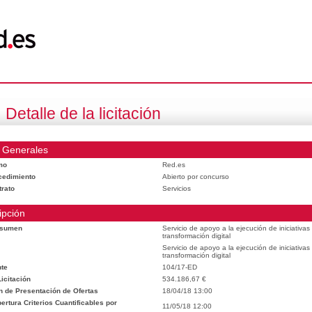
Detalle de la licitación
 Generales
mo
Red.es
cedimiento
Abierto por concurso
trato
Servicios
ipción
esumen
Servicio de apoyo a la ejecución de iniciativa
transformación digital
Servicio de apoyo a la ejecución de iniciativa
transformación digital
te
104/17-ED
icitación
534.186,67 €
n de Presentación de Ofertas
18/04/18 13:00
rtura Criterios Cuantificables por
11/05/18 12:00