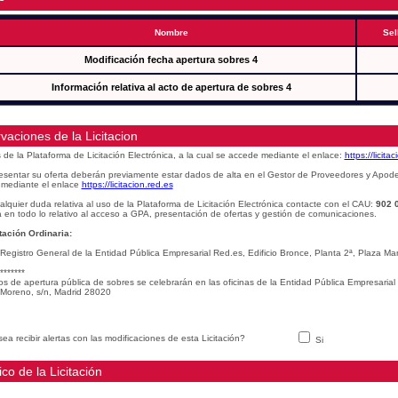
Nombre
Sel
Modificación fecha apertura sobres 4
Información relativa al acto de apertura de sobres 4
vaciones de la Licitacion
s de la Plataforma de Licitación Electrónica, a la cual se accede mediante el enlace:
https://licita
esentar su oferta deberán previamente estar dados de alta en el Gestor de Proveedores y Apod
mediante el enlace
https://licitacion.red.es
alquier duda relativa al uso de la Plataforma de Licitación Electrónica contacte con el CAU:
902 
 en todo lo relativo al acceso a GPA, presentación de ofertas y gestión de comunicaciones.
ación Ordinaria:
 Registro General de la Entidad Pública Empresarial Red.es, Edificio Bronce, Planta 2ª, Plaza 
*******
os de apertura pública de sobres se celebrarán en las oficinas de la Entidad Pública Empresarial
Moreno, s/n, Madrid 28020
ea recibir alertas con las modificaciones de esta Licitación?
Si
ico de la Licitación