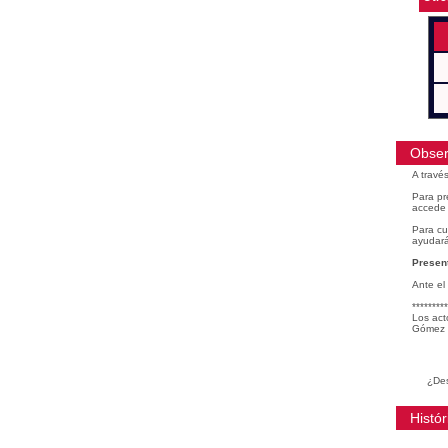
Obser
A travé
Para pr
accede 
Para cu
ayudará
Present
Ante el
*********
Los act
Gómez 
¿Des
Histór