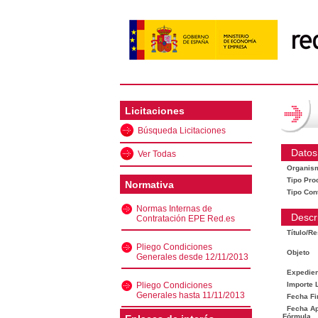
Licitaciones
Búsqueda Licitaciones
Datos
Ver Todas
Organis
Tipo Pro
Normativa
Tipo Con
Normas Internas de
Descr
Contratación EPE Red.es
Título/R
Pliego Condiciones
Objeto
Generales desde 12/11/2013
Expedien
Pliego Condiciones
Importe L
Generales hasta 11/11/2013
Fecha Fi
Fecha Ape
Fórmula