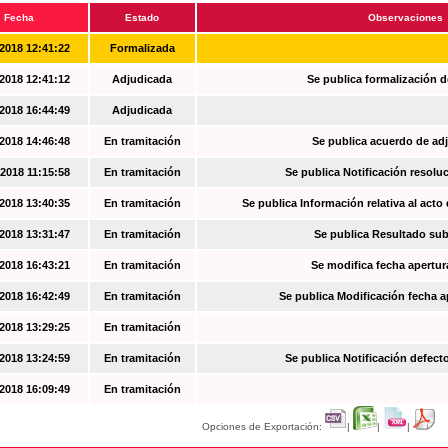
Fecha
Estado
Observaciones
2018 12:41:22
Formalizada
2018 12:41:12
Adjudicada
Se publica formalización d
2018 16:44:49
Adjudicada
2018 14:46:48
En tramitación
Se publica acuerdo de ad
2018 11:15:58
En tramitación
Se publica Notificación resoluc
2018 13:40:35
En tramitación
Se publica Información relativa al acto
2018 13:31:47
En tramitación
Se publica Resultado su
2018 16:43:21
En tramitación
Se modifica fecha apertur
2018 16:42:49
En tramitación
Se publica Modificación fecha a
2018 13:29:25
En tramitación
2018 13:24:59
En tramitación
Se publica Notificación defec
2018 16:09:49
En tramitación
Opciones de Exportación:
|
|
|