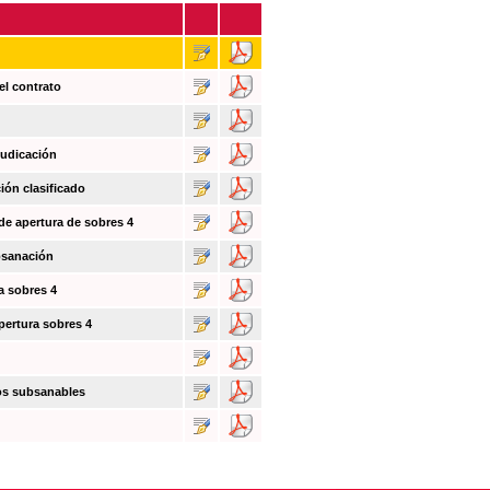
el contrato
judicación
ión clasificado
 de apertura de sobres 4
bsanación
a sobres 4
pertura sobres 4
tos subsanables