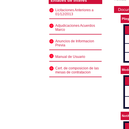
Enlaces de interés
Docu
Licitaciones Anteriores a
01/12/2013
Plie
Adjudicaciones Acuerdos
Marco
Anuncios de Informacion
Previa
Manual de Usuario
Cert. de composicion de las
Mode
mesas de contratacion
Noti