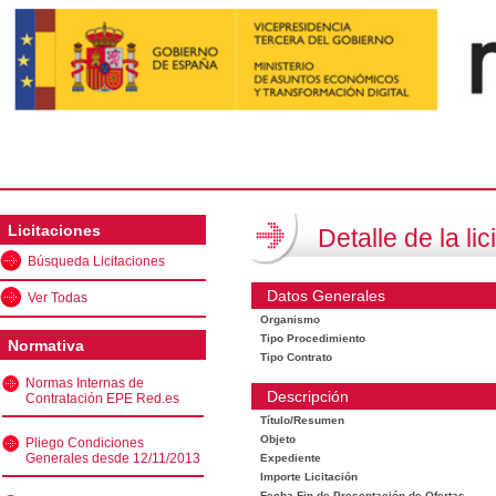
Licitaciones
Detalle de la lic
Búsqueda Licitaciones
Datos Generales
Ver Todas
Organismo
Tipo Procedimiento
Normativa
Tipo Contrato
Normas Internas de
Descripción
Contratación EPE Red.es
Título/Resumen
Objeto
Pliego Condiciones
Generales desde 12/11/2013
Expediente
Importe Licitación
Fecha Fin de Presentación de Ofertas