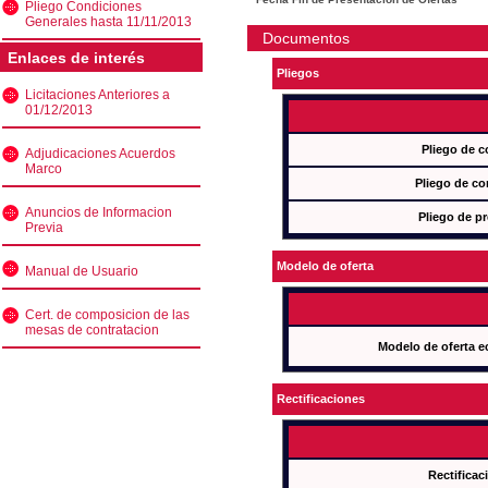
Pliego Condiciones
Generales hasta 11/11/2013
Documentos
Enlaces de interés
Pliegos
Licitaciones Anteriores a
01/12/2013
Pliego de c
Adjudicaciones Acuerdos
Marco
Pliego de co
Anuncios de Informacion
Pliego de pr
Previa
Modelo de oferta
Manual de Usuario
Cert. de composicion de las
mesas de contratacion
Modelo de oferta e
Rectificaciones
Rectificac