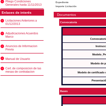
Pliego Condiciones
Expediente
Generales hasta 11/11/2013
Importe Licitación
Enlaces de interés
Documentos
Licitaciones Anteriores a
Convocatoria
01/12/2013
Adjudicaciones Acuerdos
Marco
Convocatori
Anuncios de Informacion
Instrucc
Previa
Modelo_Pr
Manual de Usuario
Modelo de p
Cert. de composicion de las
mesas de contratacion
Modelo de certificado
Presentació
Bases