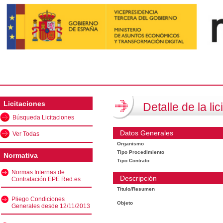
Licitaciones
Detalle de la lic
Búsqueda Licitaciones
Datos Generales
Ver Todas
Organismo
Tipo Procedimiento
Normativa
Tipo Contrato
Normas Internas de
Descripción
Contratación EPE Red.es
Título/Resumen
Pliego Condiciones
Objeto
Generales desde 12/11/2013