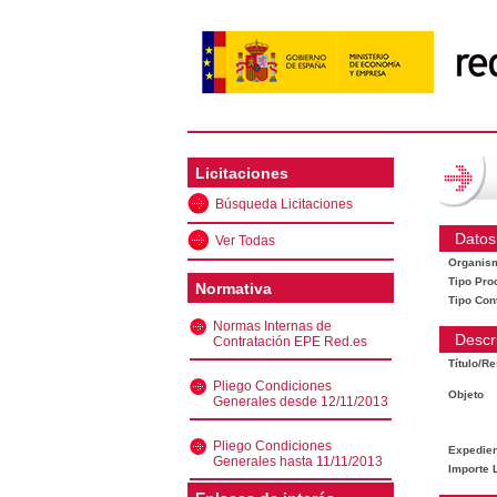
Licitaciones
Búsqueda Licitaciones
Datos
Ver Todas
Organis
Tipo Pro
Normativa
Tipo Con
Normas Internas de
Descr
Contratación EPE Red.es
Título/R
Pliego Condiciones
Objeto
Generales desde 12/11/2013
Pliego Condiciones
Expedien
Generales hasta 11/11/2013
Importe L