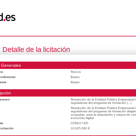
Detalle de la licitación
 Generales
mo
Red.es
cedimiento
Bases
trato
Bases
ipción
esumen
Resolución de la Entidad Pública Empresarial
reguladoras del programa de formación (...)
Resolución de la Entidad Pública Empresarial
reguladoras del programa de formación dirigid
ocupadas, para la adquisición y mejora de com
economía digital
te
C058/17-ED
icitación
10.925.000 €