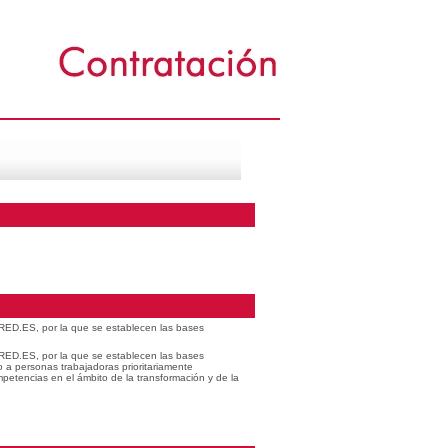
 RED.ES, por la que se establecen las bases
 RED.ES, por la que se establecen las bases
o a personas trabajadoras prioritariamente
petencias en el ámbito de la transformación y de la