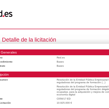
Detalle de la licitación
 Generales
mo
Red.es
cedimiento
Bases
trato
Bases
ipción
esumen
Resolución de la Entidad Pública Empresarial
reguladoras del programa de formación (...)
Resolución de la Entidad Pública Empresarial
reguladoras del programa de formación dirigid
ocupadas, para la adquisición y mejora de com
economía digital
te
C058/17-ED
icitación
10.925.000 €