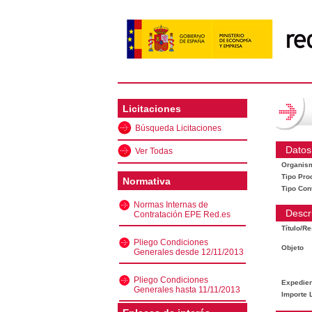
Licitaciones
Búsqueda Licitaciones
Datos
Ver Todas
Organis
Tipo Pro
Normativa
Tipo Con
Normas Internas de
Descr
Contratación EPE Red.es
Título/R
Pliego Condiciones
Objeto
Generales desde 12/11/2013
Pliego Condiciones
Expedien
Generales hasta 11/11/2013
Importe L