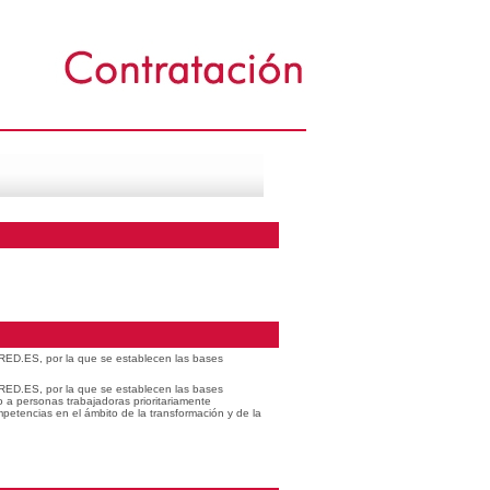
 RED.ES, por la que se establecen las bases
 RED.ES, por la que se establecen las bases
o a personas trabajadoras prioritariamente
petencias en el ámbito de la transformación y de la