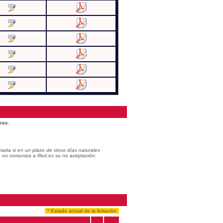
ras.
ada si en un plazo de cinco días naturales
do no comunica a Red.es su no aceptación.
* Estado actual de la licitación