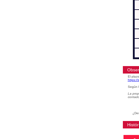
Obser
El plazo
https:/
Según l
La prop
contad
¿Des
Histór