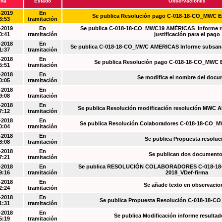
cha
Estado
Observaciones
-2019
En
Se publica Resolución pago C-018-18-CO_MWC 
6:53
tramitación
-2019
En
Se publica C-018-18-CO_MWC19 AMÉRICAS_Informe re
0:41
tramitación
justificación para el pago
-2018
En
Se publica C-018-18-CO_MWC AMERICAS Informe subsanac
1:37
tramitación
-2018
En
Se publica Resolución pago C-018-18-CO_MWC 
5:51
tramitación
-2018
En
Se modifica el nombre del doc
0:05
tramitación
-2018
En
9:08
tramitación
-2018
En
Se publica Resolución modificación resolución MWC
7:12
tramitación
-2018
En
Se publica Resolución Colaboradores C-018-18-CO_
0:04
tramitación
-2018
En
Se publica Propuesta resoluc
8:08
tramitación
-2018
En
Se publican dos document
7:21
tramitación
-2018
En
Se publica RESOLUCIÓN COLABORADORES C-018-18-
9:16
tramitación
2018_VDef-firma
-2018
En
Se añade texto en observacio
2:24
tramitación
-2018
En
Se publica Propuesta Resolución C-018-18-C
1:31
tramitación
-2018
En
Se publica Modificación informe resulta
5:19
tramitación