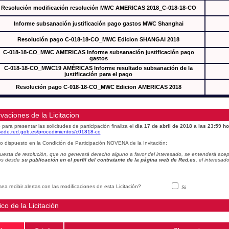
Resolución modificación resolución MWC AMERICAS 2018_C-018-18-CO
Informe subsanación justificación pago gastos MWC Shanghai
Resolución pago C-018-18-CO_MWC Edicion SHANGAI 2018
C-018-18-CO_MWC AMERICAS Informe subsanación justificación pago
gastos
C-018-18-CO_MWC19 AMÉRICAS Informe resultado subsanación de la
justificación para el pago
Resolución pago C-018-18-CO_MWC Edicion AMERICAS 2018
vaciones de la Licitacion
 para presentar las solicitudes de participación finaliza el
día 17 de abril de 2018 a las 23:59 ho
/sede.red.gob.es/procedimientos/c01818-co
o dispuesto en la Condición de Participación NOVENA de la Invitación:
uesta de resolución, que no generará derecho alguno a favor del interesado, se entenderá acept
os desde
su publicación en el perfil del contratante de la página web de Red.es
, el interesa
ea recibir alertas con las modificaciones de esta Licitación?
Si
ico de la Licitación