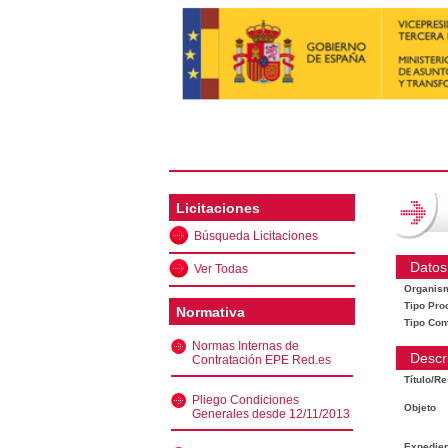
Licitaciones
Búsqueda Licitaciones
Datos
Ver Todas
Organis
Tipo Pro
Normativa
Tipo Con
Normas Internas de
Descr
Contratación EPE Red.es
Título/R
Pliego Condiciones
Objeto
Generales desde 12/11/2013
Expedien