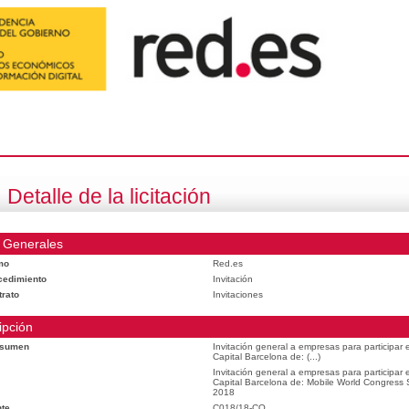
Detalle de la licitación
 Generales
mo
Red.es
cedimiento
Invitación
trato
Invitaciones
ipción
esumen
Invitación general a empresas para participar
Capital Barcelona de: (...)
Invitación general a empresas para participar
Capital Barcelona de: Mobile World Congress
2018
te
C018/18-CO