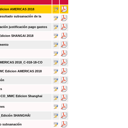
Edicion AMERICAS 2018
sultado subsanación de la
ión justificación pago gastos
Edicion SHANGAI 2018
umento
 AMERICAS 2018_C-018-18-CO
MWC Edicion AMERICAS 2018
ión
os
CO_MWC Edicion Shanghai
nes
O_Edición SHANGHÁI
do subsanación