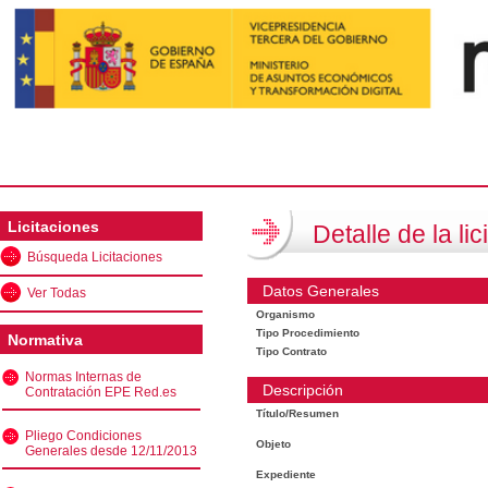
Licitaciones
Detalle de la lic
Búsqueda Licitaciones
Datos Generales
Ver Todas
Organismo
Tipo Procedimiento
Normativa
Tipo Contrato
Normas Internas de
Descripción
Contratación EPE Red.es
Título/Resumen
Pliego Condiciones
Objeto
Generales desde 12/11/2013
Expediente