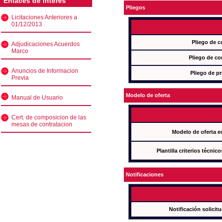
Enlaces de interés
Pliegos
Licitaciones Anteriores a
01/12/2013
Pliego de c
Adjudicaciones Acuerdos
Marco
Pliego de co
Anuncios de Informacion
Pliego de pr
Previa
Modelo de oferta
Manual de Usuario
Cert. de composicion de las
mesas de contratacion
Modelo de oferta e
Plantilla criterios técnic
Notificaciones
Notificación solicit